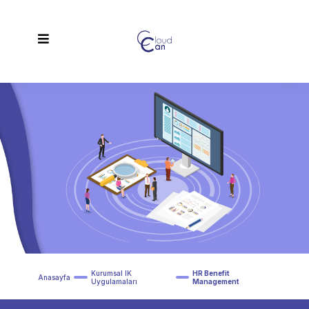
Kurumsal IK
HR Benefit
Anasayfa
Uygulamaları
Management